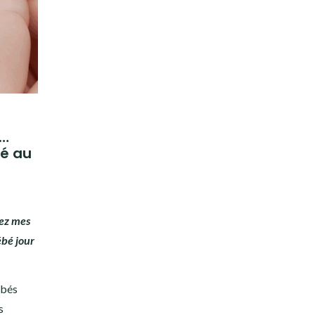
s…
é au
rez mes
ébé jour
ébés
s