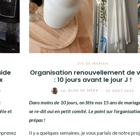
VIE DE MAMAN
uide
Organisation renouvellement de 
x
: 10 jours avant le jour J !
5
par
BLOG DE MÈRE
/
20 AOÛT 2025
c
Dans moins de 10 jours, on fête nos 15 ans de mariag
ête et
se re-dit oui en petit comité. Le point sur l’organisatio
prépas !
omprenez
Il y a quelques semaines, je vous parlais de notre pro