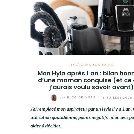
HYLA & MAISON SAINE
Mon Hyla après 1 an : bilan hon
d’une maman conquise (et ce
j’aurais voulu savoir avant)
par
BLOG DE MÈRE
/
8 JUILLET 2026
J’ai remplacé mon aspirateur par un Hyla il y a 1 an. 
utilisation quotidienne, points négatifs : mon avis p
aider à décider.