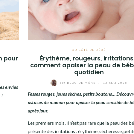
DU CÔTÉ DE BÉBÉ
n pour
Érythème, rougeurs, irritation
comment apaiser la peau de béb
quotidien
par
BLOG DE MÈRE
/
13 MAI 2025
mes envies
Fesses rouges, joues sèches, petits boutons… Découv
 !
astuces de maman pour apaiser la peau sensible de b
après jour.
Les premiers mois, il n’est pas rare que la peau des b
présente des irritations : érythème, sécheresse, petit