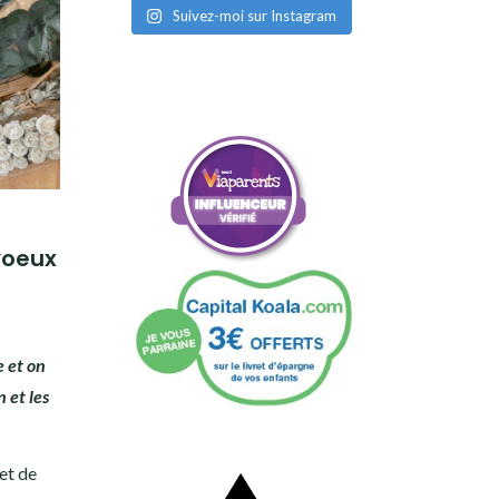
Suivez-moi sur Instagram
voeux
e et on
n et les
jet de