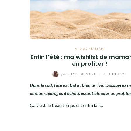
VIE DE MAMAN
Enfin l’été : ma wishlist de mama
en profiter !
par
BLOG DE MÈRE
/
3 JUIN 2025
Dans le sud, l’été est bel et bien arrivé. Découvrez 
et mes repérages d’achats essentiels pour en profiter
Ça y est, le beau temps est enfin là !…