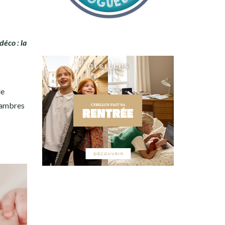
éco : la
le
chambres