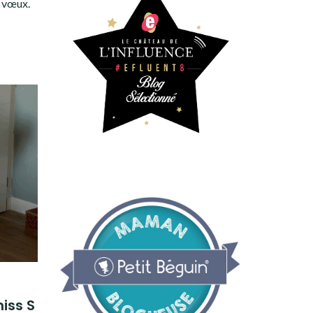
e vœux
.
iss S