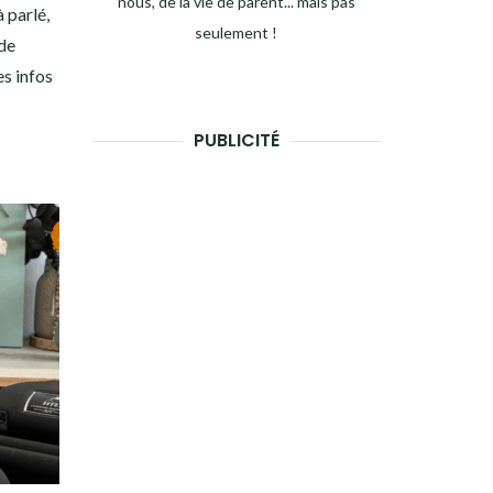
nous, de la vie de parent... mais pas
 parlé,
seulement !
 de
s infos
PUBLICITÉ