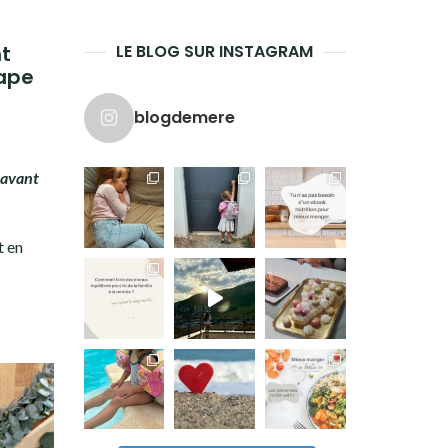
t
LE BLOG SUR INSTAGRAM
tape
blogdemere
r avant
t en