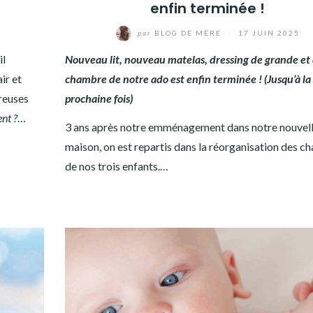
enfin terminée !
par
BLOG DE MÈRE
/
17 JUIN 2025
il
Nouveau lit, nouveau matelas, dressing de grande et d
ir et
chambre de notre ado est enfin terminée ! (Jusqu’à la
reuses
prochaine fois)
nt ?
…
3 ans après notre emménagement dans notre nouvel
maison, on est repartis dans la réorganisation des 
de nos trois enfants.…