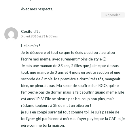
Avec mes respects.
Répondre
Cecile
dit :
5 avril 2016 à 21 h 38 min
Hello miss !
Je te découvre et tout ce que tu écris c est fou J aurai pu
l’écrire moi meme, avec surement moins de style 🙂
Je suis une maman de 33 ans, 2 filles que j’aime par dessus
tout, une grande de 3 ans et 4 mois en petite section et une
seconde de 3 mois. Ma première a dormi très tôt, mangeait
bien, ne pleurait pas. Ma seconde souffre d’un RGO, qui ne
l’empêche pas de dormir mais la fait souffrir quand même. Elle
est aussi IPLV. Elle ne pleure pas beucoup non plus, mais
réclame toujours à 3h du mat un biberon !
je suis en congé parental tout comme toi. Je suis passée de
forligner girl parisienne à mère au foyer payée par la CAF, et je
gère comme toi la maison.