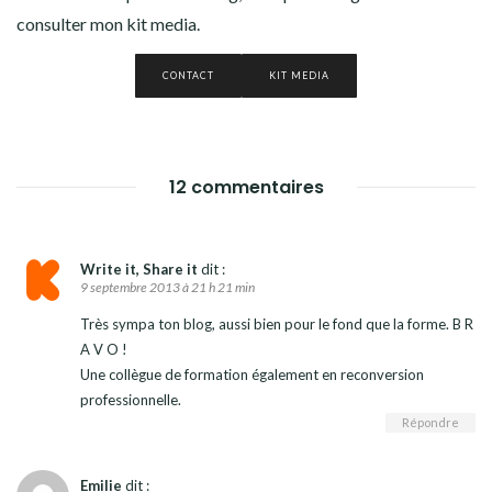
consulter mon kit media.
CONTACT
KIT MEDIA
12 commentaires
Write it, Share it
dit :
9 septembre 2013 à 21 h 21 min
Très sympa ton blog, aussi bien pour le fond que la forme. B R
A V O !
Une collègue de formation également en reconversion
professionnelle.
Répondre
Emilie
dit :