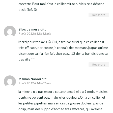
crevette. Pour moi c’est le collier miracle. Mais cela dépend
des bébé. 😀
Répondre
Blog de mère
dit :
7 août 2012 à 12 h 32 min
Merci pour ton avis 🙂 Oui je trouve aussi que ce collier est
très efficace, par contre je connais des mamans/papas qui me
disent que ça n’a rien fait chez eux… 12 dents bah dis donc ça
travaille ^^
Répondre
Maman Nanou
dit :
7 août 2012 à 14 h 07 min
la mienne n’a pas encore cette chance ! elle a 9 mois, mais les
dents ne percent pas, malgré les douleurs.On a un collier, et
les petites pipettes, mais en cas de grosse douleur, pas de
dolip, mais des suppo d’homéo très efficaces, qui avaient