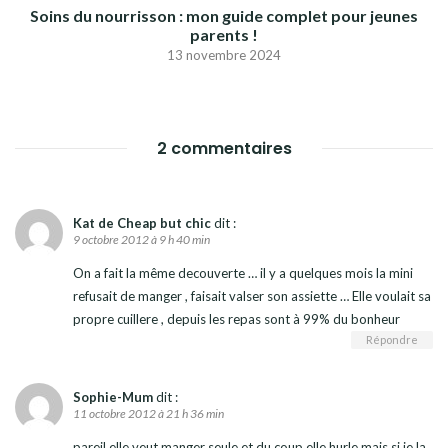
Soins du nourrisson : mon guide complet pour jeunes
parents !
13 novembre 2024
2 commentaires
Kat de Cheap but chic
dit :
9 octobre 2012 à 9 h 40 min
On a fait la même decouverte … il y a quelques mois la mini
refusait de manger , faisait valser son assiette … Elle voulait sa
propre cuillere , depuis les repas sont à 99% du bonheur
Répondre
Sophie-Mum
dit :
11 octobre 2012 à 21 h 36 min
pareil elle veut manger seule et du coup elle hurle mais si je la