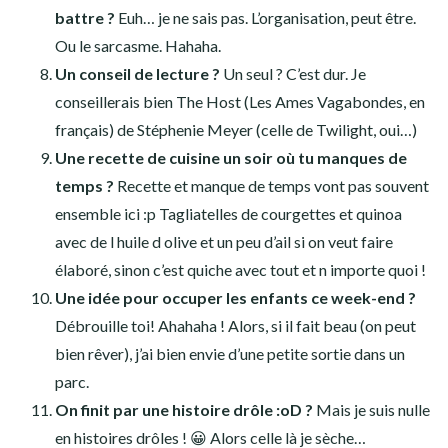
battre ?
Euh… je ne sais pas. L’organisation, peut être.
Ou le sarcasme. Hahaha.
Un conseil de lecture ?
Un seul ? C’est dur. Je
conseillerais bien The Host (Les Ames Vagabondes, en
français) de Stéphenie Meyer (celle de Twilight, oui…)
Une recette de cuisine un soir où tu manques de
temps ?
Recette et manque de temps vont pas souvent
ensemble ici :p Tagliatelles de courgettes et quinoa
avec de l huile d olive et un peu d’ail si on veut faire
élaboré, sinon c’est quiche avec tout et n importe quoi !
Une idée pour occuper les enfants ce week-end ?
Débrouille toi! Ahahaha ! Alors, si il fait beau (on peut
bien rêver), j’ai bien envie d’une petite sortie dans un
parc.
On finit par une histoire drôle :oD ?
Mais je suis nulle
en histoires drôles ! 😀 Alors celle là je sèche…