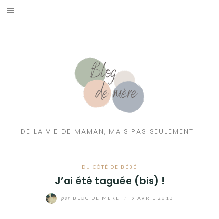
A PROPOS
CONTACT
RESSOURCES NUTRITION & PARENTALITÉ
CATÉGORIES
DE LA VIE DE MAMAN, MAIS PAS SEULEMENT !
DU CÔTÉ DE BÉBÉ
J’ai été taguée (bis) !
par
BLOG DE MÈRE
/
9 AVRIL 2013