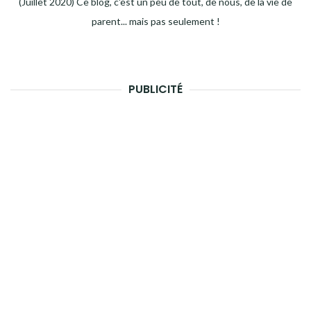
(Juillet 2020) Ce blog, c'est un peu de tout, de nous, de la vie de
parent... mais pas seulement !
PUBLICITÉ