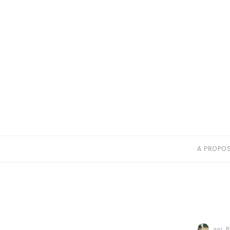
A PROPOS
CONTACT
RESSOURCES NUTRITION & PARENTALITÉ
CATÉGORIES
A PROPO
par
B