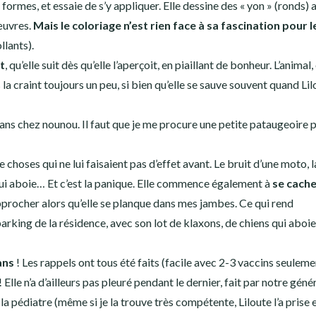
s formes, et essaie de s’y appliquer. Elle dessine des « yon » (ronds) 
 œuvres.
Mais le coloriage n’est rien face à sa fascination pour l
llants).
t
, qu’elle suit dès qu’elle l’aperçoit, en piaillant de bonheur. L’animal, 
a craint toujours un peu, si bien qu’elle se sauve souvent quand Lil
dedans chez nounou. Il faut que je me procure une petite pataugeoire 
choses qui ne lui faisaient pas d’effet avant. Le bruit d’une moto, l
 qui aboie… Et c’est la panique. Elle commence également à
se cache
approcher alors qu’elle se planque dans mes jambes. Ce qui rend
arking de la résidence, avec son lot de klaxons, de chiens qui aboie
ans
! Les rappels ont tous été faits (facile avec 2-3 vaccins seuleme
lle n’a d’ailleurs pas pleuré pendant le dernier, fait par notre génér
la pédiatre (même si je la trouve très compétente, Liloute l’a prise 