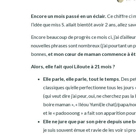
Encore un mois passé en un éclair.
Ce chiffre ci m
l’idée que miss S. allait bientôt avoir 2 ans, allez sav
Encore beaucoup de progrès ce mois ci, j’ai d’aille
nouvelles phrases sont nombreux (j’ai pourtant un
bonnes,
et mon cœur de maman commence à êtr
Alors, elle fait quoi Liloute à 21 mois ?
Elle parle, elle parle, tout le temps
. Des pe
classiques qu’elle perfectionne tous les jo
(qui veut dire j’ai peur, oui, ne cherchez pas 
boire maman », « Iléou Yumi(le chat)/papa/no
et le « padoooong » a fait son apparition pou
Elle ne jure que par son père depuis une
je suis souvent émue et ravie de les voir si pr