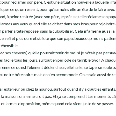
t
pour réclamer son père. C’est une situation nouvelle à laquelle il f
liquer ce qu’on ressent, pour qu’au moins elle arrête de le faire avec
and, à peine rentrée (avec son père, je précise) elle réclame son pap
es larmes aux yeux quand elle se débat dans mes bras pour rejoindre
n parler à tête reposée, sans la culpabiliser.
Cela m’amène aussi à
uis en effet plus dure et stricte que son papa, beaucoup moins patien
éhensible.
ec ses cheveux) qu’elle pourrait tenir de moi si je n’étais pas persu
as facile tous les jours, surtout en période de terrible two ! A chaqu
nne ce qu’est l’élément déclencheur, elle hurle, se tape, se roule p
u notre bête noire, mais on s’en accommode. On essaie aussi de rel
à l’extérieur ou chez la nounou, surtout quand il y a d’autres enfants.
la maison, on ne me croit pas. Et ça se comprend ! Les moments câ
is et larmes d’opposition, même quand cela vient juste de se passer.