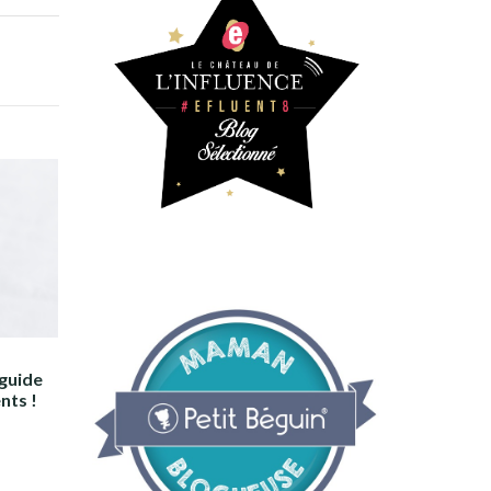
 guide
nts !