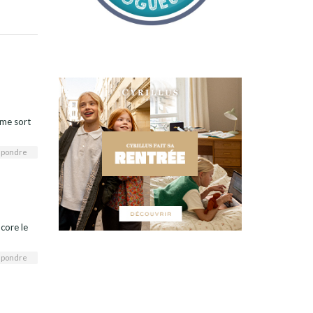
 me sort
pondre
core le
pondre