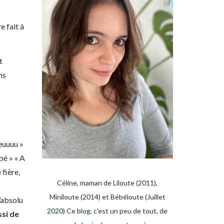
e fait à
t
ns
euuuu »
bé » « A
fière,
Céline, maman de Liloute (2011),
Miniloute (2014) et Bébéloute (Juillet
l’absolu
2020) Ce blog, c'est un peu de tout, de
ssi de