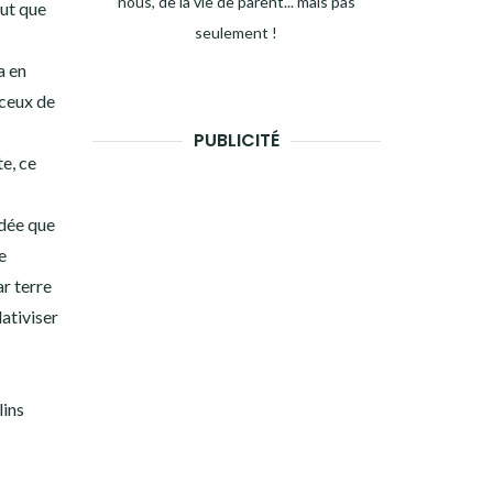
nous, de la vie de parent... mais pas
aut que
seulement !
a en
 ceux de
PUBLICITÉ
te, ce
adée que
e
ar terre
ativiser
lins