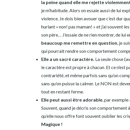
la peine quand elle me rejette violemmen
je m’habitude. Alors on essaie aussi de lui exp
violence. Je dois bien avouer que c’est dur qu
hurlant « non! pas maman! » et j’ai souvent l
son père… J’essaie de ne rien montrer, de lui e
beaucoup me remettre en question
, je s
qui pourrait rendre son comportement compr
Elle a un sacré caractère.
La seule chose (av
le caractère est propre à chacun. Et ce n’est p
contrariété, et même parfois sans qu’on compre
sans qu’on puisse la calmer. Le NON est deven
tout en restant ferme.
Elle peut aussi être adorable
, par exemple 
Souvent, quand je décris son comportement à 
qu’elle nous offre font souvent oublier les cr
Magique !