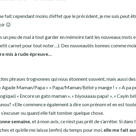
e fait cependant moins d’effet que le précédent, je me suis peut êtr
oir 😉
urs un peu de mal à tout garder en mémoire tant les nouveaux mots e
 petit carnet pour tout noter…). Des nouveautés bonnes comme moi
e mis à rude épreuve…
tites phrases trognonnes qui nous étonnent souvent, mais aussi des
urs « Agade Maman/Papa » « Papa/Maman/Bébé y mange ! » « A pa p
la logique) « Encore un gato maman », « biyouuuuu papa! », « Cayin bé
unou? »Elle commence également à dire son prénom et en est toute 
r s’excuser ou quand elle fait tomber quelque chose.
 bonne semaine
, et à mon avis, ce n’est pas prêt de s’arrêter. Si dans 
oches et qu’elle me laisse (enfin) du temps pour moi,
elle me fait au