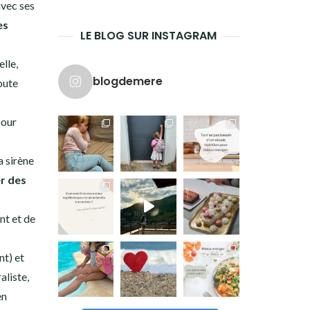
avec ses
es
LE BLOG SUR INSTAGRAM
elle,
blogdemere
oute
pour
a sirène
r des
nt et de
nt) et
aliste,
en