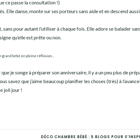
ue ce passe la consultation !)
ltés. Elle danse, monte sur ses porteurs sans aide et en descend aussi
t
, sans pour autant l’utiliser à chaque fois. Elle adore se balader san
n signe qu’elle est prête ou non.
 grand bébé en pleine réflexion…
ir que je songe à préparer son anniversaire, il y a un peu plus de prép
s savez que j’aime beaucoup planifier les choses (très) à l’avance
 joli jour !
DÉCO CHAMBRE BÉBÉ : 5 BLOGS POUR S’INSPI