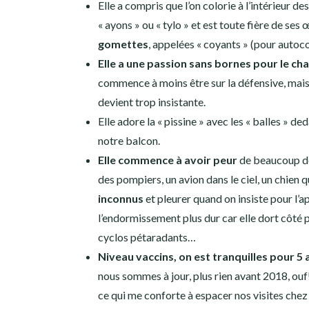
Elle a compris que l’on colorie à l’intérieur de
« ayons » ou « tylo » et est toute fière de ses
gomettes
, appelées « coyants » (pour autoco
Elle a une passion sans bornes pour le cha
commence à moins être sur la défensive, mais l
devient trop insistante.
Elle adore la « pissine » avec les « balles » 
notre balcon.
Elle commence à avoir peur
de beaucoup de 
des pompiers, un avion dans le ciel, un chien
inconnus
et pleurer quand on insiste pour l’
l’endormissement plus dur car elle dort côté p
cyclos pétaradants…
Niveau vaccins, on est tranquilles pour 5 
nous sommes à jour, plus rien avant 2018, ouf! E
ce qui me conforte à espacer nos visites chez 