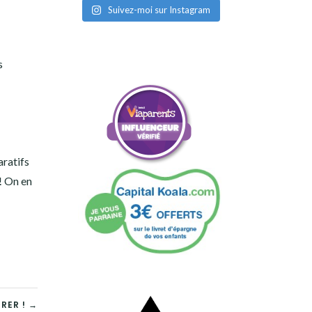
Suivez-moi sur Instagram
s
aratifs
! On en
RER ! →