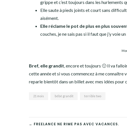
grippe et c’est toujours dans les hurlements q
Elle saute à pieds joints et court sans difficu
aisément.
Elle réclame le pot de plus en plus souven
couches, je ne sais pas si il faut que j’y voie u
Mon
Bref, elle grandit
, encore et toujours 🙂 Il va fallo
cette année et si vous commencez à me connaître vou
reparle bientôt dans un billet avec mes idées pour ce
21 mois
bébé grandit
terrible two
← FREELANCE NE RIME PAS AVEC VACANCES.