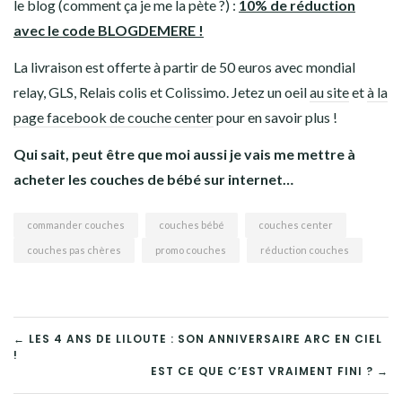
le blog (comment ça je me la pète ?) :
10% de réduction
avec le code BLOGDEMERE !
La livraison est offerte à partir de 50 euros avec mondial
relay, GLS, Relais colis et Colissimo. Jetez un oeil
au site
et
à la
page facebook de couche center
pour en savoir plus !
Qui sait, peut être que moi aussi je vais me mettre à
acheter les couches de bébé sur internet…
commander couches
couches bébé
couches center
couches pas chères
promo couches
réduction couches
← LES 4 ANS DE LILOUTE : SON ANNIVERSAIRE ARC EN CIEL
!
EST CE QUE C’EST VRAIMENT FINI ? →