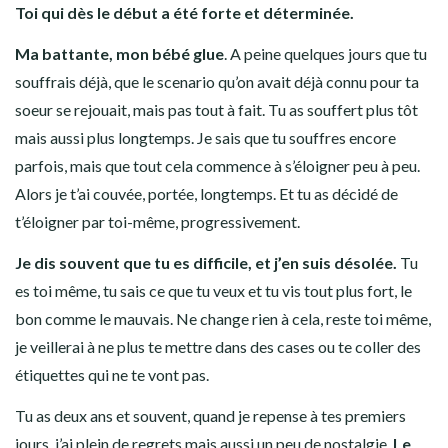
Toi qui dès le début a été forte et déterminée.
Ma battante, mon bébé glue
. A peine quelques jours que tu
souffrais déjà, que le scenario qu’on avait déjà connu pour ta
soeur se rejouait, mais pas tout à fait. Tu as souffert plus tôt
mais aussi plus longtemps. Je sais que tu souffres encore
parfois, mais que tout cela commence à s’éloigner peu à peu.
Alors je t’ai couvée, portée, longtemps. Et tu as décidé de
t’éloigner par toi-même, progressivement.
Je dis souvent que tu es difficile, et j’en suis désolée.
Tu
es toi même, tu sais ce que tu veux et tu vis tout plus fort, le
bon comme le mauvais. Ne change rien à cela, reste toi même,
je veillerai à ne plus te mettre dans des cases ou te coller des
étiquettes qui ne te vont pas.
Tu as deux ans et souvent, quand je repense à tes premiers
jours, j’ai plein de regrets mais aussi un peu de nostalgie.
Le