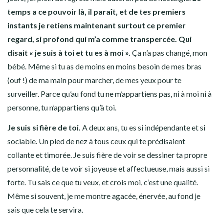
temps a ce pouvoir là, il paraît, et de tes premiers
instants je retiens maintenant surtout ce premier
regard, si profond qui m’a comme transpercée. Qui
disait « je suis à toi et tu es à moi ».
Ça n’a pas changé, mon
bébé. Même si tu as de moins en moins besoin de mes bras
(ouf !) de ma main pour marcher, de mes yeux pour te
surveiller. Parce qu’au fond tu ne m’appartiens pas, ni à moi ni à
personne, tu n’appartiens qu’à toi.
Je suis si fière de toi.
A deux ans, tu es si indépendante et si
sociable. Un pied de nez à tous ceux qui te prédisaient
collante et timorée. Je suis fière de voir se dessiner ta propre
personnalité, de te voir si joyeuse et affectueuse, mais aussi si
forte. Tu sais ce que tu veux, et crois moi, c’est une qualité.
Même si souvent, je me montre agacée, énervée, au fond je
sais que cela te servira.