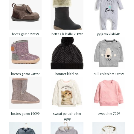
boots gemo 29€99
bottes la halle 20€99
pyjama kiabi 4€
bottes gemo 24€99
bonnet kiabi 5€
pull chien hm 14€99
bottes gemo 19€99
sweat peluche hm
sweat hm 7€99
9€99