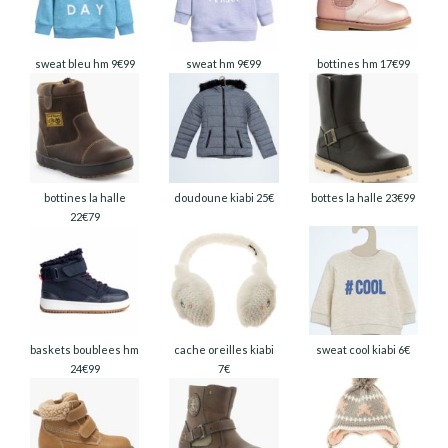
sweat bleu hm 9€99
sweat hm 9€99
bottines hm 17€99
bottines la halle
doudoune kiabi 25€
bottes la halle 23€99
22€79
baskets boublees hm
cache oreilles kiabi
sweat cool kiabi 6€
24€99
7€