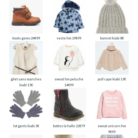
boots gemo 24€99
veste hm 29€99
bonnet kiabi 8€
gilet sans manches
sweat hm peluche
pull cape kiabi 13€
kiabi 15€
14€99
lot gants kiabi 3€
bottes la halle 22€79
sweat unicorn hm
9€99