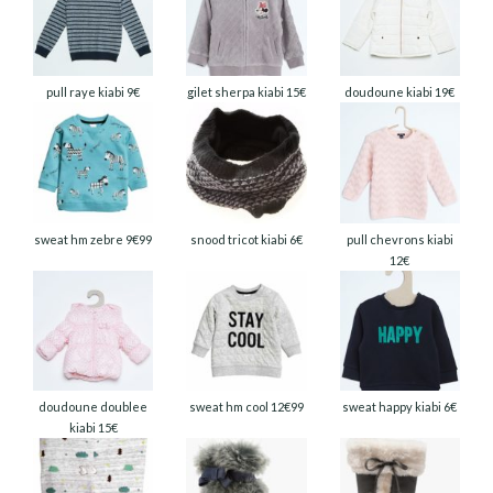
pull raye kiabi 9€
gilet sherpa kiabi 15€
doudoune kiabi 19€
sweat hm zebre 9€99
snood tricot kiabi 6€
pull chevrons kiabi
12€
doudoune doublee
sweat hm cool 12€99
sweat happy kiabi 6€
kiabi 15€