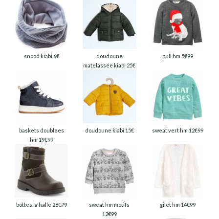
snood kiabi 6€
doudoune
pull hm 5€99
matelassée kiabi 25€
baskets doublees
doudoune kiabi 15€
sweat vert hm 12€99
hm 19€99
bottes la halle 28€79
sweat hm motifs
gilet hm 14€99
12€99