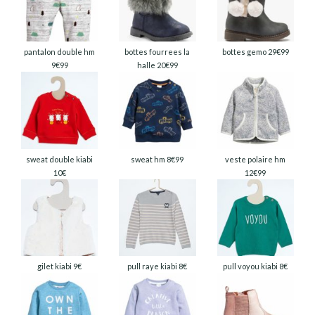
pantalon double hm
bottes fourrees la
bottes gemo 29€99
9€99
halle 20€99
sweat double kiabi
sweat hm 8€99
veste polaire hm
10€
12€99
gilet kiabi 9€
pull raye kiabi 8€
pull voyou kiabi 8€