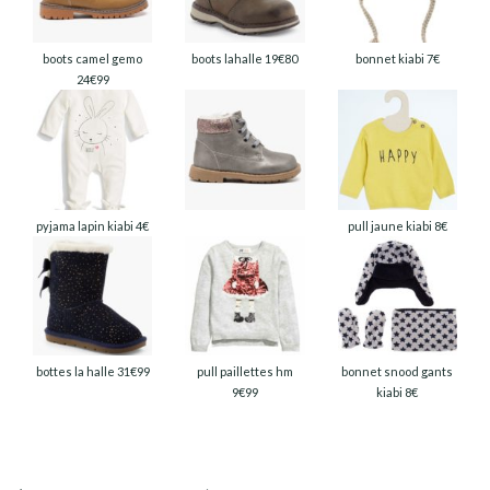
boots camel gemo
boots lahalle 19€80
bonnet kiabi 7€
24€99
pyjama lapin kiabi 4€
pull jaune kiabi 8€
bottes la halle 31€99
pull paillettes hm
bonnet snood gants
9€99
kiabi 8€