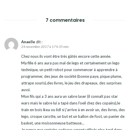
7 commentaires
Anaelle
dit :
24 novembre 2017 à 17 h 35 min
Chez nous ils vont être très gâtés encore cette année.
Ma fille 6 ans aura pas mal de lego et certainement un lego
technique, un petit robot pour commencer à apprendre à
programmer, des jeux de société (bonne paye, pique plume,
attrape souris),des livres, le jeu des drapeaux, des surprises
aussi.
Mon fils qui a 3 ans aura un sabre laser (il connaît pas star
wars mais le sabre lui a tapé dans l’oeil chez des copains),le
train en bois ikea ou lidl si j’arrive à en avoir un, des livres, des
lego, croque carotte, un but et un ballon de foot, un panier de
basket, une moissonneuse batteuse…
Je pense que certains cadeaux seront utilisés plus tard dans