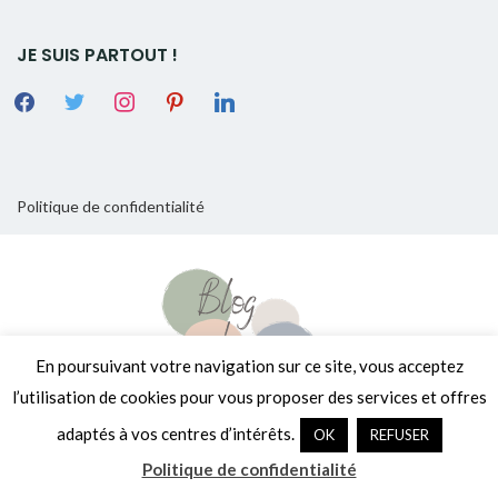
JE SUIS PARTOUT !
Politique de confidentialité
En poursuivant votre navigation sur ce site, vous acceptez
l’utilisation de cookies pour vous proposer des services et offres
adaptés à vos centres d’intérêts.
OK
REFUSER
Copyright © 2026
[Encore un] Blog de Mère
. Tous droits réservés.
Fièrement propulsé par
WordPress
. Thème
EightyDays Lite
par
Politique de confidentialité
GretaThemes.