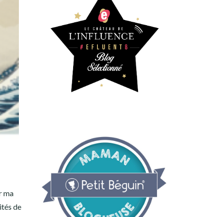
r ma
ités de