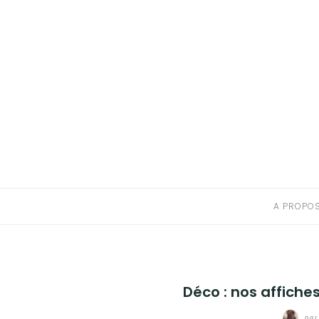
A PROPOS
CONTACT
RESSOURCES NUTRITION & PARENTALITÉ
CATÉGORIES
A PROPO
Déco : nos affiches
pa