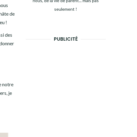
nous, de la vie de parent... mais pas
nous
seulement !
 hâte de
eu !
ssi des
PUBLICITÉ
 donner
e notre
rs, je