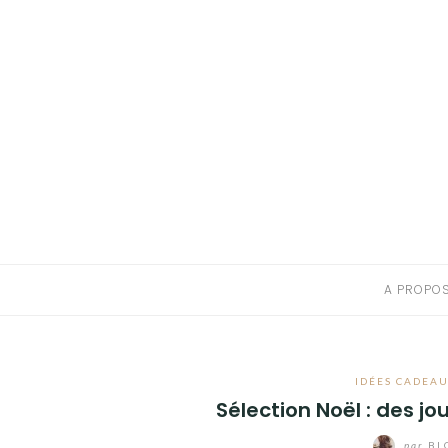
A PROPOS
CONTACT
RESSOURCES NUTRITION & PARENTALITÉ
CATÉGORIES
A PROPO
IDÉES CADEAU
Sélection Noël : des j
par
BL