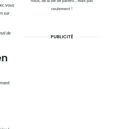
nous, de la vie de parent... mais pas
vec vous
seulement !
om sur
mal de
PUBLICITÉ
en
tement