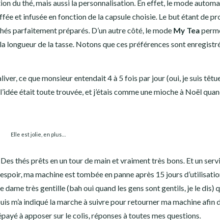
ion du thé, mais aussi la personnalisation. En effet, le mode automa
fée et infusée en fonction de la capsule choisie. Le but étant de pr
s thés parfaitement préparés. D’un autre côté, le mode
My Tea
perme
e la longueur de la tasse. Notons que ces préférences sont enregist
liver, ce que monsieur entendait 4 à 5 fois par jour (oui, je suis têtu
idée était toute trouvée, et j’étais comme une mioche à Noël quand
Elle est jolie, en plus…
Des thés prêts en un tour de main et vraiment très bons. Et un serv
désespoir, ma machine est tombée en panne après 15 jours d’utilisatio
dame très gentille (bah oui quand les gens sont gentils, je le dis) q
uis m’a indiqué la marche à suivre pour retourner ma machine afin 
payé à apposer sur le colis, réponses à toutes mes questions.