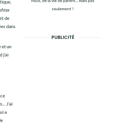
nous, de la vie de parent... mais pas
tique,
seulement !
ofiter
t de
rées dans
PUBLICITÉ
e et un
 j’ai
ice
n… J’ai
ui a
de