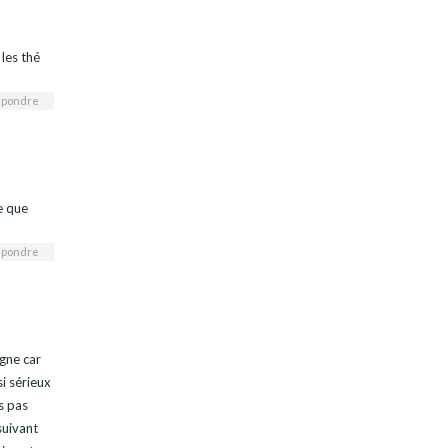
 les thé
pondre
e que
pondre
gne car
i sérieux
s pas
suivant