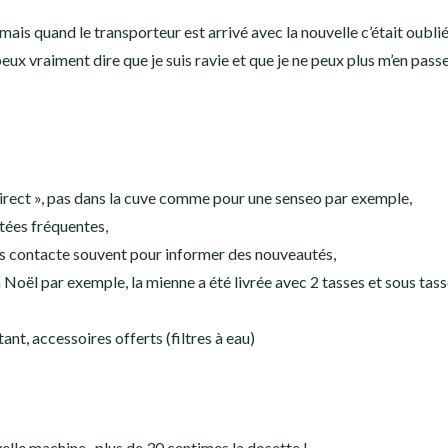
mais quand le transporteur est arrivé avec la nouvelle c’était oublié
peux vraiment dire que je suis ravie et que je ne peux plus m’en passe
direct », pas dans la cuve comme pour une senseo par exemple,
itées fréquentes,
nous contacte souvent pour informer des nouveautés,
Noël par exemple, la mienne a été livrée avec 2 tasses et sous tass
ant, accessoires offerts (filtres à eau)
elle machine , plus de 30 centimes la dosette !