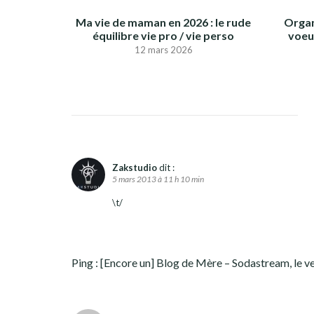
Ma vie de maman en 2026 : le rude
Organ
équilibre vie pro / vie perso
voeux
12 mars 2026
Zakstudio
dit :
5 mars 2013 à 11 h 10 min
\t/
Ping :
[Encore un] Blog de Mère – Sodastream, le ve