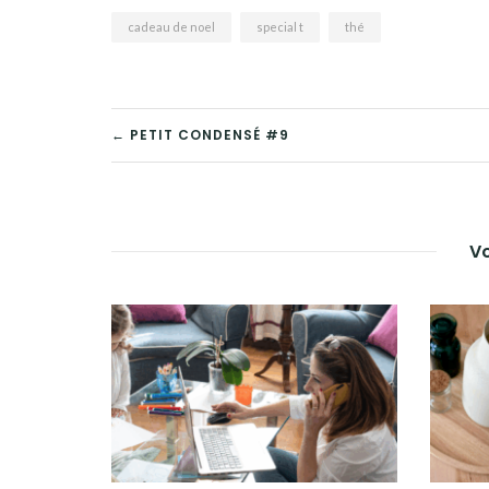
cadeau de noel
special t
thé
← PETIT CONDENSÉ #9
Vo