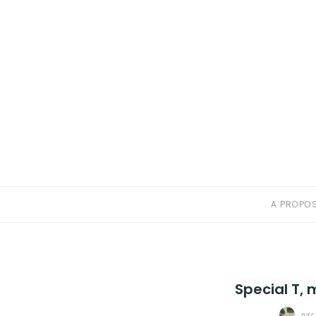
A PROPOS
CONTACT
RESSOURCES NUTRITION & PARENTALITÉ
CATÉGORIES
A PROPO
Special T, 
par