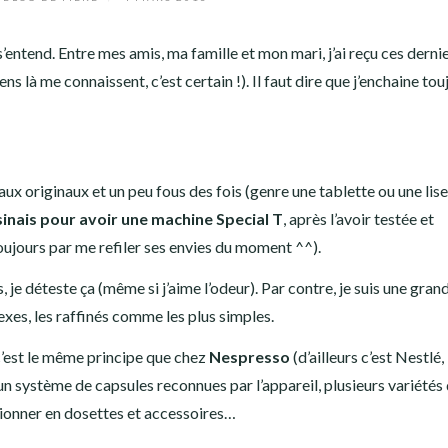
s’entend. Entre mes amis, ma famille et mon mari, j’ai reçu ces derni
 là me connaissent, c’est certain !). Il faut dire que j’enchaine tou
aux originaux et un peu fous des fois (genre une tablette ou une lis
ssinais pour avoir une machine Special T
, après l’avoir testée et
oujours par me refiler ses envies du moment ^^).
, je déteste ça (même si j’aime l’odeur). Par contre, je suis une gran
es, les raffinés comme les plus simples.
c’est le même principe que chez
Nespresso
(d’ailleurs c’est Nestlé, 
un système de capsules reconnues par l’appareil, plusieurs variétés
isionner en dosettes et accessoires…