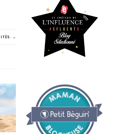
ITÉS. →