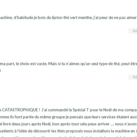
machine, d’habitude je bois du lipton thé vert menthe, j’ai peur de ne pas aimer
Ré
ma part, le choix est vaste. Mais si tu n’aimes qu’un seul type de thé, peut êtr

Ré
vente CATASTROPHIQUE ! J’ai commandé la Spécial T pour le Noël de ma compa
comme ils font partie du même groupe je pensais que leurs services étaient auss
é livré deux jours après Noël, bon après tout cela peux arriver …. nous n’avon
atients à l’idée de découvrir les thés proposés nous installons la machine en 