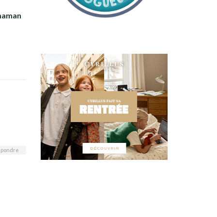
e maman
pondre