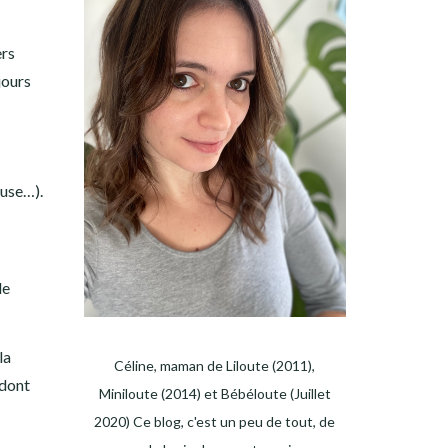
ers
jours
euse…).
de
la
Céline, maman de Liloute (2011),
 dont
Miniloute (2014) et Bébéloute (Juillet
2020) Ce blog, c'est un peu de tout, de