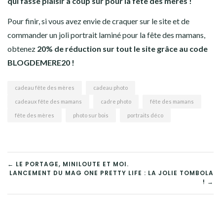
qui fasse plaisir à coup sur pour la fête des mères !
Pour finir, si vous avez envie de craquer sur le site et de
commander un joli portrait laminé pour la fête des mamans,
obtenez
20% de réduction sur tout le site grâce au code
BLOGDEMERE20 !
cadeau fête des mères
cadeau photo
cadeaux fête des mamans
cadre photo
fête des mamans
fête des mères
photo sur bois
portraits déco
← LE PORTAGE, MINILOUTE ET MOI.
LANCEMENT DU MAG ONE PRETTY LIFE : LA JOLIE TOMBOLA
! →