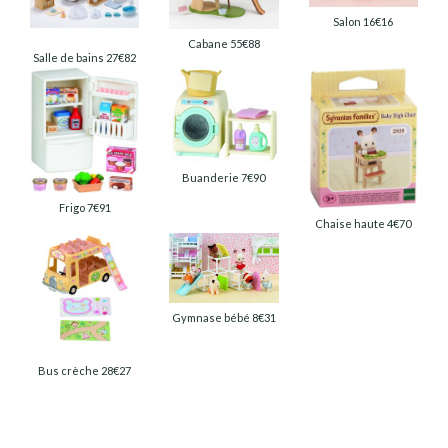
Salon 16€16
Cabane 55€88
Salle de bains 27€82
Buanderie 7€90
Frigo 7€91
Chaise haute 4€70
Gymnase bébé 8€31
Bus crèche 28€27