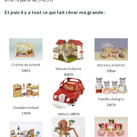
Et puis il y a tout ce qui fait rêver ma grande :
Créche de la forêt
Nursery éclairée
Maison éclairée
33€11
20€66
80€99
Famille chat gris
22€74
Chambre enfant
17€99
Voiture 28€50