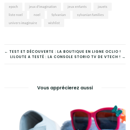
epoch
jeux d'imagination
jeux enfants
jouets
liste noel
noel
Sylvanian
sylvanian families
univers imaginaire
wishlist
← TEST ET DÉCOUVERTE : LA BOUTIQUE EN LIGNE OCLIO !
LILOUTE A TESTÉ : LA CONSOLE STORIO TV DE VTECH ! →
Vous apprécierez aussi