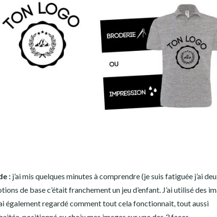
de :
j’ai mis quelques minutes à comprendre (je suis fatiguée j’ai de
otions de base c’était franchement un jeu d’enfant. J’ai utilisé des i
j’ai également regardé comment tout cela fonctionnait, tout aussi
uhaitée, positionné au choix mes images sur une des 3 faces