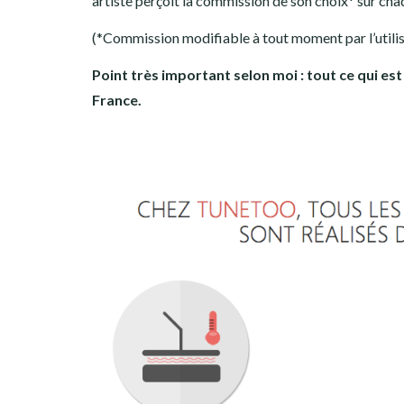
artiste perçoit la commission de son choix* sur cha
(*Commission modifiable à tout moment par l’utili
Point très important selon moi : tout ce qui es
France.