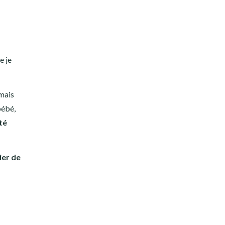
e je
 mais
bébé,
té
ier de