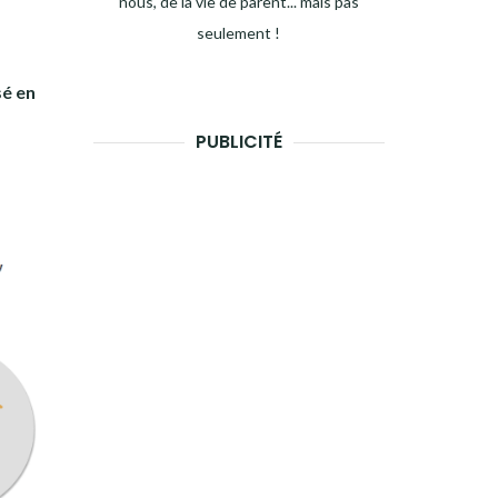
nous, de la vie de parent... mais pas
seulement !
sé en
PUBLICITÉ