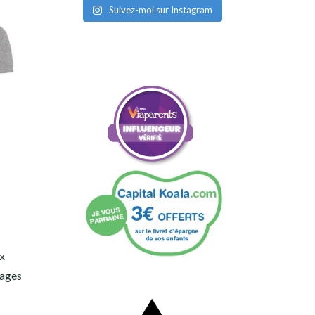
Suivez-moi sur Instagram
ux
mages