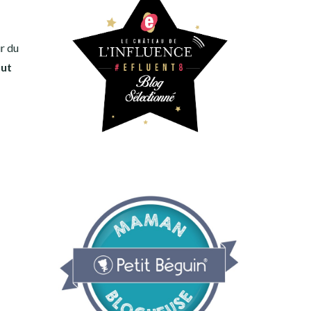
ur du
out