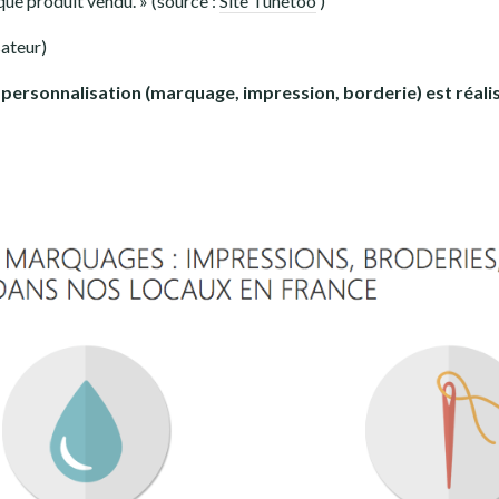
que produit vendu. » (source :
Site Tunetoo
)
sateur)
t personnalisation (marquage, impression, borderie) est réali