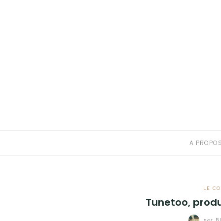
A PROPOS
CONTACT
RESSOURCES NUTRITION & PARENTALITÉ
CATÉGORIES
A PROPO
LE C
Tunetoo, produ
par
B