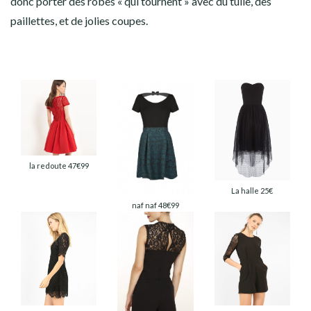
donc porter des robes « qui tournent » avec du tulle, des
paillettes, et de jolies coupes.
la redoute 47€99
La halle 25€
naf naf 48€99