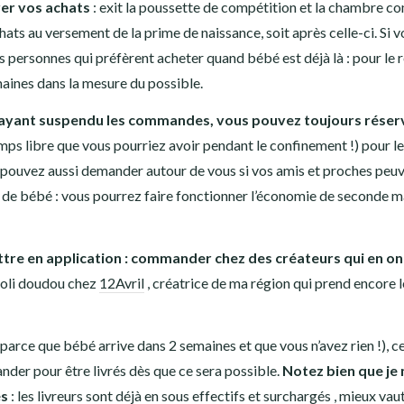
rer vos achats
: exit la poussette de compétition et la chambre c
ats au versement de la prime de naissance, soit après celle-ci. Si v
s personnes qui préfèrent acheter quand bébé est déjà là : pour le r
maines dans la mesure du possible.
ayant suspendu les commandes, vous pouvez toujours réserv
emps libre que vous pourriez avoir pendant le confinement !) pour l
s pouvez aussi demander autour de vous si vos amis et proches peu
 de bébé : vous pourrez faire fonctionner l’économie de seconde m
ttre en application : commander chez des créateurs qui en on
 joli doudou chez
12Avril
, créatrice de ma région qui prend encore l
arce que bébé arrive dans 2 semaines et que vous n’avez rien !), c
nder pour être livrés dès que ce sera possible.
Notez bien que je
és
: les livreurs sont déjà en sous effectifs et surchargés , mieux vau