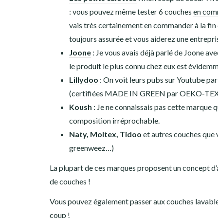
: vous pouvez même tester 6 couches
en com
vais très certainement en commander à la fin d
toujours assurée et vous aiderez une entrepri
Joone
: Je vous avais déjà parlé de Joone av
le produit le plus connu chez eux est évidem
Lillydoo
: On voit leurs pubs sur Youtube pa
(certifiées
MADE IN GREEN par OEKO-TEX®) Là
Koush
: Je ne connaissais pas cette marque q
composition irréprochable.
Naty, Moltex, Tidoo
et autres couches que 
greenweez…)
La plupart de ces marques proposent un concept d’
de couches !
Vous pouvez également passer aux couches lavables s
coup !