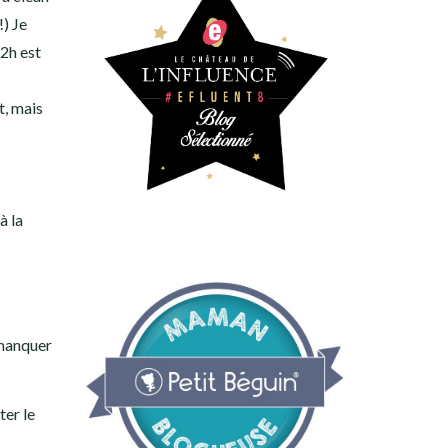
!) Je
72h est
t, mais
à la
 manquer
ter le