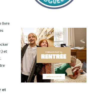
 livre
es
hecker
.) et
.
tre
r
et