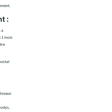
nement.
t :
 a
u 1 mois
ière
postal
 réseaux
bodys,