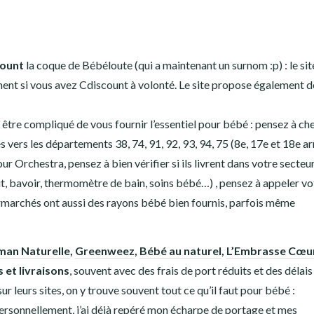
count
la coque de Bébéloute (qui a maintenant un surnom :p) : le site
ment si vous avez Cdiscount à volonté. Le site propose également d
ut être compliqué de vous fournir l’essentiel pour bébé : pensez à c
vers les départements 38, 74, 91, 92, 93, 94, 75 (8e, 17e et 18e arr
Orchestra, pensez à bien vérifier si ils livrent dans votre secteur
ait, bavoir, thermomètre de bain, soins bébé…) , pensez à appeler vo
rmarchés ont aussi des rayons bébé bien fournis, parfois même
an Naturelle
,
Greenweez
,
Bébé au naturel
,
L’Embrasse Cœu
 et livraisons
, souvent avec des frais de port réduits et des délais
r leurs sites, on y trouve souvent tout ce qu’il faut pour bébé :
ersonnellement, j’ai déjà repéré mon écharpe de portage et mes