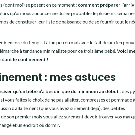
s (dont moi) se posent en ce moment :
comment préparer l’arriv
lors qu’on nous annonce une durée probable de plusieurs semaines,
ps de constituer leur liste de naissance ou de se fournir tout le né
oir encore du temps. J’ai un peu du mal avec le fait de ne rien pouvo
démarche à tendance minimaliste pour ce troisième bébé.
Voici m
ndant le confinement !
finement : mes astuces
éciser qu’un bébé n’a besoin que du minimum au début
: des p
i vous faites le choix de ne pas allaiter, compresses et pommade à
coussin d’allaitement (que vous avez surement déjà), des petites
de son premier mois vous allez surement devoir trouver vos marque
changé et un endroit où dormir.