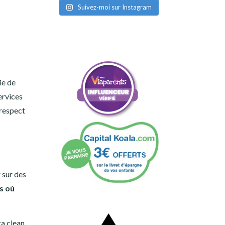
Suivez-moi sur Instagram
ie de
ervices
 respect
 sur des
s où
ra clean