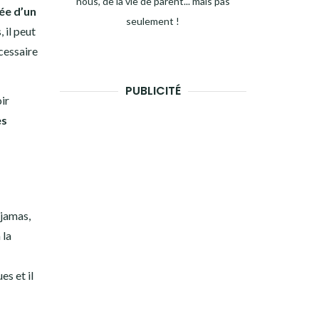
nous, de la vie de parent... mais pas
ée d’un
seulement !
 il peut
cessaire
PUBLICITÉ
ir
es
yjamas,
 la
s et il