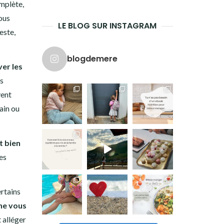
omplète,
ous
LE BLOG SUR INSTAGRAM
este,
blogdemere
er les
es
vent
ain ou
t bien
es
ertains
 ne vous
t alléger