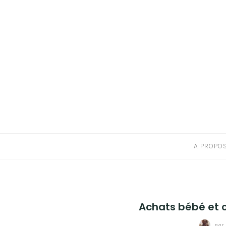
A PROPOS
CONTACT
RESSOURCES NUTRITION & PARENTALITÉ
CATÉGORIES
A PROPO
Achats bébé et 
par