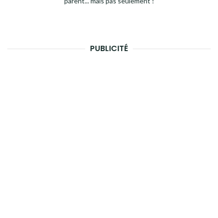
parent... mais pas seulement !
PUBLICITÉ