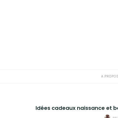
A PROPOS
CONTACT
RESSOURCES NUTRITION & PARENTALITÉ
CATÉGORIES
A PROPO
Idées cadeaux naissance et b
pa