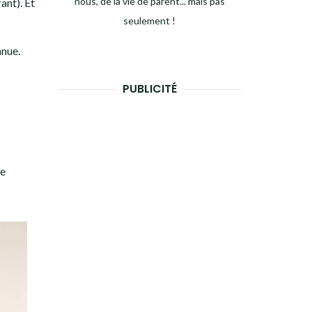
nous, de la vie de parent... mais pas
ant). Et
seulement !
nnue.
PUBLICITÉ
je