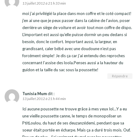
13 juillet 2012 à 21 h 33 min
moi j’ai privilégié la place dans mon coffre et le coté compact!
j’en ai une que je peux passer dans la cabine de l’avion, poser
derrière un siège de voiture et avoir tout mon coffre de dispo.
L’important est aussi qu’elle puisse dormir un peu dedans si
besoin, donc le confort. Important aussi, la largeur, en
grandissant, caler bébé avec une doudoune n’est pas
forcément simple! Je dis ça car j’ai entendu des reproches
concernant l’assise des loola.Penses aussi a la hauteur du
guidon et la taille du sac sous la poussette!
Répondre
Tunisia Mum
dit :
13 juillet 2012 à 21 h 44 min
Ici aucune poussette ne trouve grâce à mes yeux lol…Y a eu
une vieille poussette canne, le temps de monopoliser un
PtitLoulou, du haut de ses deuzanzédemi, pendant que sa
soeur était portée en écharpe. Mais ça a duré trois mois. Ouf.