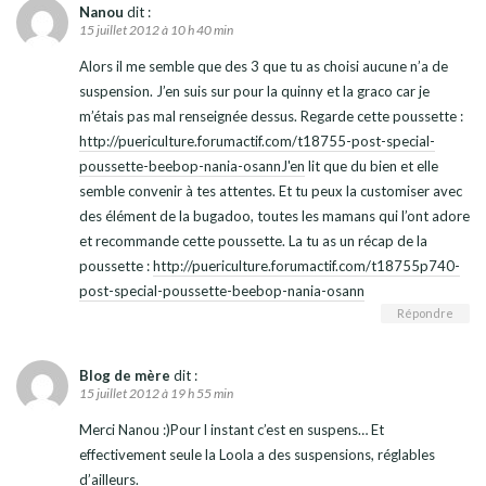
Nanou
dit :
15 juillet 2012 à 10 h 40 min
Alors il me semble que des 3 que tu as choisi aucune n’a de
suspension. J’en suis sur pour la quinny et la graco car je
m’étais pas mal renseignée dessus. Regarde cette poussette :
http://puericulture.forumactif.com/t18755-post-special-
poussette-beebop-nania-osannJ'en
lit que du bien et elle
semble convenir à tes attentes. Et tu peux la customiser avec
des élément de la bugadoo, toutes les mamans qui l’ont adore
et recommande cette poussette. La tu as un récap de la
poussette :
http://puericulture.forumactif.com/t18755p740-
post-special-poussette-beebop-nania-osann
Répondre
Blog de mère
dit :
15 juillet 2012 à 19 h 55 min
Merci Nanou :)Pour l instant c’est en suspens… Et
effectivement seule la Loola a des suspensions, réglables
d’ailleurs.