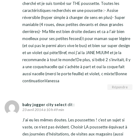
cherché et je suis tombé sur THE poussette. Toutes les
caractéristiques recherchés en une poussette :- Assise
réversible (hyper simple à changer de sens en plus)- Super
maniable (4 roues, deux petites devants et deux grandes
derrières)- Ma fille est bien droite dedans et ca a l’air bien
moelleux pour ses petites fessesEt pour maman super légère
(et oui pas le permi alors vive le bus) et bien sur super design
et un violet qui pète!Bref, moi j’ai la JANE MUUM et je la
recommande à tout le monde!De plus, si bébé 2 s’invitait, il y
a une coque/nacelle qui s’achète à part et oui la coque fait
aussi nacelle (merci le porte feuille) et violet, c mixte!Bonne
continuationVanessa
Répondre
baby jogger city select
dit :
23 avril 2014 à 10 h 49 min
J’ai eu les mêmes doutes. Les poussettes ! c’est un sujet si
vaste, ce n’est pas évident. Choisir LA poussette équivaut à
des journées d’hésitations, de visites aux magasins (aussi