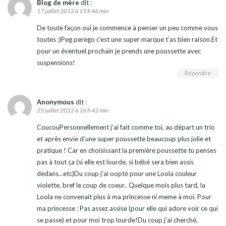
Blog de mère
dit :
17 juillet 2012 à 15 h 46 min
De toute façon oui je commence à penser un peu comme vous
toutes :)Peg perego c’est une super marque t’as bien raison.Et
pour un éventuel prochain je prends une poussette avec
suspensions!
Répondre
Anonymous
dit :
25 juillet 2012 à 16 h 42 min
CoucouPersonnellement j’ai fait comme toi, au départ un trio
et après envie d’une super poussette beaucoup plus jolie et
pratique ! Car en choisissant la première poussette tu penses
pas à tout ça (si elle est lourde, si bébé sera bien assis
dedans…etc)Du coup j’ai oopté pour une Loola couleur
violette, bref le coup de coeur.. Quelque mois plus tard, la
Loola ne convenait plus à ma princesse ni meme à moi. Pour
ma princesse : Pas assez assise (pour elle qui adore voir ce qui
se passe) et pour moi trop lourde!Du coup j’ai cherché,