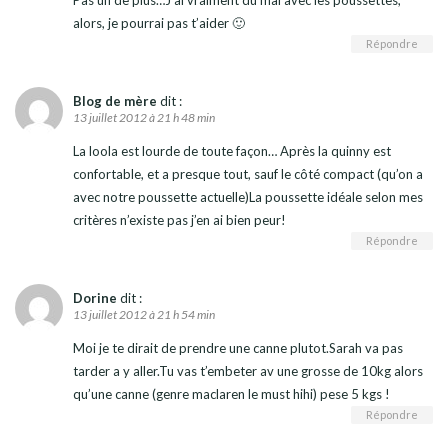
Pas un de plus…J’ai vraiment du mal avec les poussettes,
alors, je pourrai pas t’aider 🙂
Répondre
Blog de mère
dit :
13 juillet 2012 à 21 h 48 min
La loola est lourde de toute façon… Après la quinny est
confortable, et a presque tout, sauf le côté compact (qu’on a
avec notre poussette actuelle)La poussette idéale selon mes
critères n’existe pas j’en ai bien peur!
Répondre
Dorine
dit :
13 juillet 2012 à 21 h 54 min
Moi je te dirait de prendre une canne plutot.Sarah va pas
tarder a y aller.Tu vas t’embeter av une grosse de 10kg alors
qu’une canne (genre maclaren le must hihi) pese 5 kgs !
Répondre