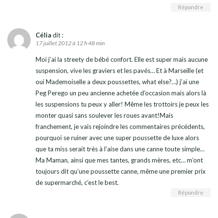
Répondre
Célia
dit :
17 juillet 2012 à 12 h 48 min
Moi j’ai la streety de bébé confort. Elle est super mais aucune
suspension, vive les graviers et les pavés… Et à Marseille (et
oui Mademoiselle a deux poussettes, what else?…) j’ai une
Peg Perego un peu ancienne achetée d’occasion mais alors là
les suspensions tu peux y aller! Même les trottoirs je peux les
monter quasi sans soulever les roues avant!Mais
franchement, je vais rejoindre les commentaires précédents,
pourquoi se ruiner avec une super poussette de luxe alors
que ta miss serait très à l’aise dans une canne toute simple…
Ma Maman, ainsi que mes tantes, grands mères, etc… m’ont
toujours dit qu’une poussette canne, même une premier prix
de supermarché, c’est le best.
Répondre