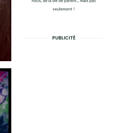
nous, de la vie de parent... mais pas
seulement !
PUBLICITÉ