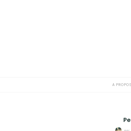
A PROPOS
CONTACT
RESSOURCES NUTRITION & PARENTALITÉ
CATÉGORIES
A PROPO
Pe
par