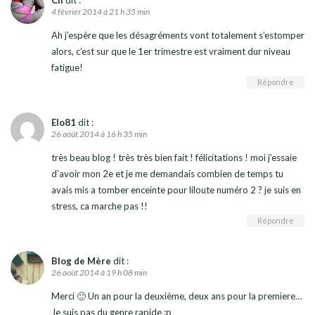
Cli
dit :
4 février 2014 à 21 h 35 min
Ah j’espère que les désagréments vont totalement s’estomper
alors, c’est sur que le 1er trimestre est vraiment dur niveau
fatigue!
Répondre
Elo81
dit :
26 août 2014 à 16 h 35 min
très beau blog ! très très bien fait ! félicitations ! moi j’essaie
d’avoir mon 2e et je me demandais combien de temps tu
avais mis a tomber enceinte pour liloute numéro 2 ? je suis en
stress, ca marche pas !!
Répondre
Blog de Mère
dit :
26 août 2014 à 19 h 08 min
Merci 🙂 Un an pour la deuxième, deux ans pour la premiere…
Je suis pas du genre rapide :p