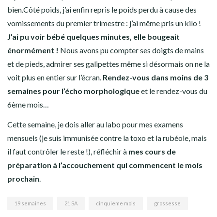
bien.Côté poids, j’ai enfin repris le poids perdu à cause des
vomissements du premier trimestre : j’ai même pris un kilo !
J’ai pu voir bébé quelques minutes, elle bougeait
énormément !
Nous avons pu compter ses doigts de mains
et de pieds, admirer ses galipettes même si désormais on ne la
voit plus en entier sur l’écran.
Rendez-vous dans moins de 3
semaines pour l’écho morphologique
et le rendez-vous du
6ème mois…
Cette semaine, je dois aller au labo pour mes examens
mensuels (je suis immunisée contre la toxo et la rubéole, mais
il faut contrôler le reste !), réfléchir à
mes cours de
préparation à l’accouchement qui commencent le mois
prochain
.
19 semaines
21 SA
cinquieme mois
grossesse