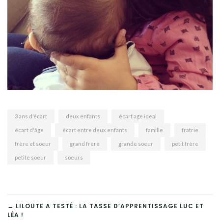
3 ans d'écart
deux enfants
écart age ideal
écart d'âge
écart entre deux enfants
famille
fratrie
frère et soeur
grand frère
grande soeur
petit frère
petite soeur
soeurs
← LILOUTE A TESTÉ : LA TASSE D’APPRENTISSAGE LUC ET
LÉA !