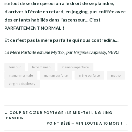
surtout de se dire que oui
on a le droit de se plaindre,
d’arriver à l’école en retard, en jogging, pas coiffée avec
des enfants habillés dans l’ascenseur… C’est
PARFAITEMENT NORMAL !
Et ce n’est pas la mère parfaite qui nous contredira…
La Mère Parfaite est une Mytho , par Virginie Duplessy, 9€90.
humour
livre maman
maman imparfaite
maman normale
maman parfaite
mère parfaite
mytho
virginie duplessy
← COUP DE CŒUR PORTAGE : LE MID-TAÏ LING LING
D’AMOUR
POINT BÉBÉ – MINILOUTE A 10 MOIS ! →