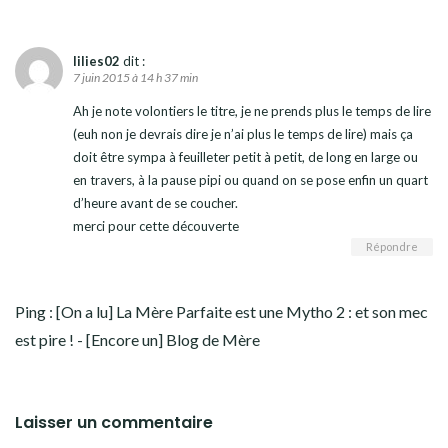
lilies02
dit :
7 juin 2015 à 14 h 37 min
Ah je note volontiers le titre, je ne prends plus le temps de lire
(euh non je devrais dire je n’ai plus le temps de lire) mais ça
doit être sympa à feuilleter petit à petit, de long en large ou
en travers, à la pause pipi ou quand on se pose enfin un quart
d’heure avant de se coucher.
merci pour cette découverte
Répondre
Ping :
[On a lu] La Mère Parfaite est une Mytho 2 : et son mec
est pire ! - [Encore un] Blog de Mère
Laisser un commentaire