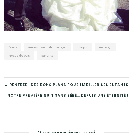
5 ans
anniversaire de mariage
couple
mariage
noces de bois
parents
← RENTRÉE : DES BONS PLANS POUR HABILLER SES ENFANTS
!
NOTRE PREMIÈRE NUIT SANS BÉBÉ… DEPUIS UNE ÉTERNITÉ !
→
Vous apprécierez aussi