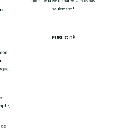
nous, de la vie de parent... mais pas
/
seulement !
ux.
PUBLICITÉ
 mon
un
poque,
e
ompte,
 de