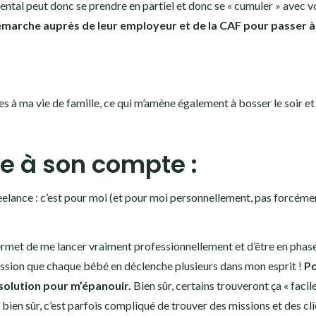
ntal peut donc se prendre en partiel et donc se « cumuler » avec v
marche auprès de leur employeur et de la CAF pour passer 
es à ma vie de famille, ce qui m’amène également à bosser le soir et 
re à son compte :
eelance
: c’est pour moi (et pour moi personnellement, pas forcéme
i permet de me lancer vraiment professionnellement et d’être en phas
mpression que chaque bébé en déclenche plusieurs dans mon esprit !
P
solution pour m’épanouir.
Bien sûr, certains trouveront ça « facil
t bien sûr, c’est parfois compliqué de trouver des missions et des cli