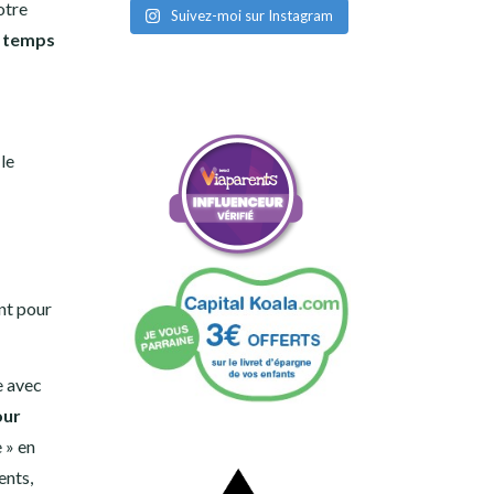
otre
Suivez-moi sur Instagram
à temps
le
nt pour
e avec
our
e » en
ents,