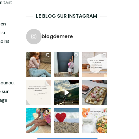
n tant
LE BLOG SUR INSTAGRAM
 en
nsi
blogdemere
moins
nounou
.
 sur
tage