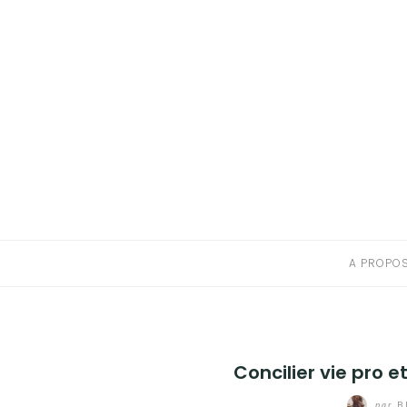
A PROPOS
CONTACT
RESSOURCES NUTRITION & PARENTALITÉ
CATÉGORIES
A PROPO
Concilier vie pro e
par
B