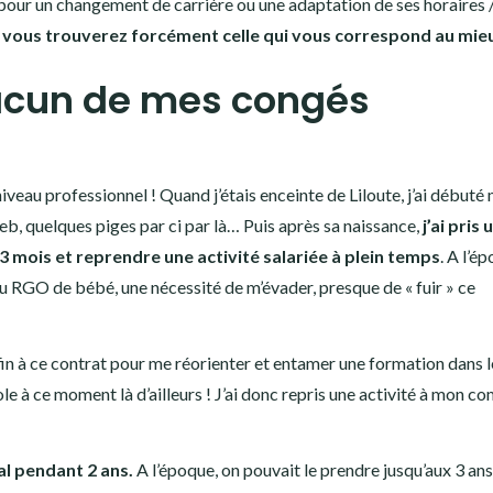
 pour un changement de carrière ou une adaptation de ses horaires 
et vous trouverez forcément celle qui vous correspond au mie
acun de mes congés
iveau professionnel ! Quand j’étais enceinte de Liloute, j’ai débuté
eb, quelques piges par ci par là… Puis après sa naissance,
j’ai pris 
3 mois et reprendre une activité salariée à plein temps
. A l’é
au RGO de bébé, une nécessité de m’évader, presque de « fuir » ce
e fin à ce contrat pour me réorienter et entamer une formation dans l
ole à ce moment là d’ailleurs ! J’ai donc repris une activité à mon c
tal pendant 2 ans.
A l’époque, on pouvait le prendre jusqu’aux 3 ans