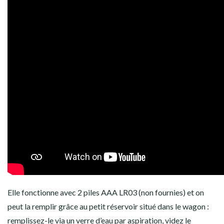
Elle fonctionne avec 2 piles AAA LR03 (non fournies) et on
peut la remplir grâce au petit réservoir situé dans le wagon :
remplissez-le via un verre d’eau par aspiration, videz le