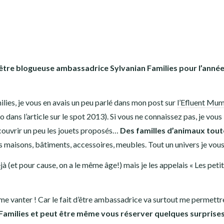
r être blogueuse ambassadrice Sylvanian Families pour l’anné
milies, je vous en avais un peu parlé dans mon post sur
l’Efluent Mum
dans l’article sur le spot 2013). Si vous ne connaissez pas, je vous 
écouvrir un peu les jouets proposés…
Des familles d’animaux tout
urs maisons, bâtiments, accessoires, meubles. Tout un univers je vous 
jà (et pour cause, on a le même âge!) mais je les appelais « Les peti
ur me vanter ! Car le fait d’être ambassadrice va surtout me permettr
 Families et peut être même vous réserver quelques surprise