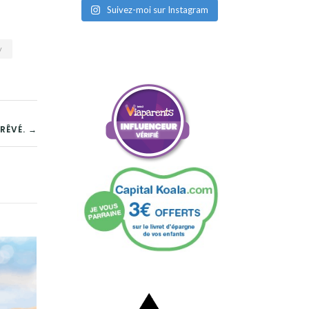
Suivez-moi sur Instagram
y
 RÊVÉ. →