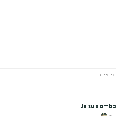
A PROPOS
CONTACT
RESSOURCES NUTRITION & PARENTALITÉ
CATÉGORIES
A PROPO
Je suis ambas
par