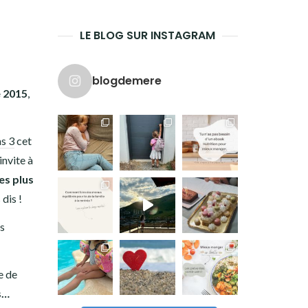
LE BLOG SUR INSTAGRAM
blogdemere
e 2015
,
s 3
cet
invite à
es plus
dis !
ts
e de
s…