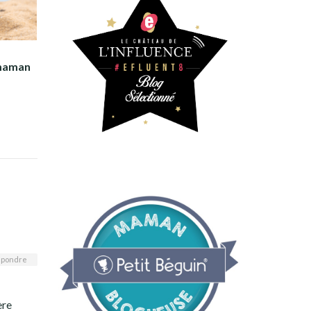
e maman
pondre
ère