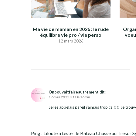
Ma vie de maman en 2026 : le rude
Organ
équilibre vie pro / vie perso
voeux
12 mars 2026
Onpouvaitfaireautrement
dit :
17 avril 2015 à 11 h 07 min
Je les appelais pareil j’aimais trop ça !!!! Je tro
Ping :
Liloute a testé : le Bateau Chasse au Trésor 