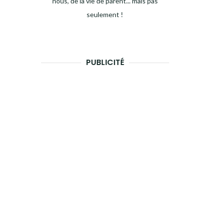
nous, de la vie de parent... mais pas
seulement !
PUBLICITÉ