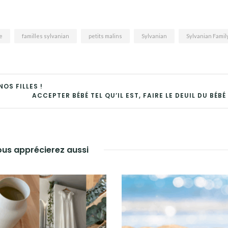
e
familles sylvanian
petits malins
Sylvanian
Sylvanian Famil
OS FILLES !
ACCEPTER BÉBÉ TEL QU’IL EST, FAIRE LE DEUIL DU BÉBÉ
us apprécierez aussi