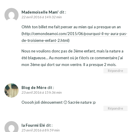
Mademoiselle Mam'
dit :
22 avril 2016 à 14 h 32 min
Ohhh ton billet me fait penser au mien qui a presque un an
(
http://cemondeamoi.com/2015/06/pourquoi-il-ny-aura-pas-
de-troisieme-enfant-2.html
)
Nous ne voulions donc pas de 3ème enfant, mais la nature a
été blagueuse… Au moment où je t’écris ce commentaire j’ai
mon 3ème qui dort sur mon ventre. Il a presque 2 mois.
Répondre
Blog de Mère
dit :
23 avril 2016 à 15 h 36 min
Ooooh joli dénouement 🙂 Sacrée nature :p
Répondre
la Fourmi Elé
dit :
25 avril 2016 à 8 h 59 min