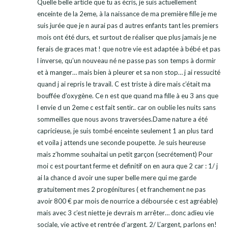
Quelle belle article que tu as écris, je suis actuellement
enceinte de la 2eme, à la naissance de ma première fille je me
suis jurée que je n aurai pas d autres enfants tant les premiers
mois ont été durs, et surtout de réaliser que plus jamais je ne
ferais de graces mat ! que notre vie est adaptée à bébé et pas
l inverse, qu’un nouveau né ne passe pas son temps à dormir
et à manger… mais bien à pleurer et sa non stop… j ai ressucité
quand j ai repris le travail. C est triste à dire mais c’était ma
bouffée d’oxygène. Ce n est que quand ma fille à eu 3 ans que
l envie d un 2eme c est fait sentir.. car on oublie les nuits sans
sommeilles que nous avons traversées.Dame nature a été
capricieuse, je suis tombé enceinte seulement 1 an plus tard
et voila j attends une seconde poupette. Je suis heureuse
mais z’homme souhaitai un petit garçon (secrétement) Pour
moi c est pourtant ferme et definitif on en aura que 2 car : 1/ j
ai la chance d avoir une super belle mere qui me garde
gratuitement mes 2 progénitures ( et franchement ne pas
avoir 800 € par mois de nourrice a déboursée c est agréable)
mais avec 3 c’est niette je devrais m arrêter… donc adieu vie
sociale, vie active et rentrée d’argent. 2/ L’argent, parlons en!