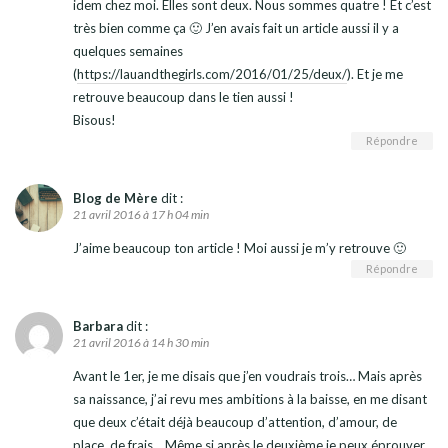
idem chez moi. Elles sont deux. Nous sommes quatre ! Et c’est
très bien comme ça 🙂 J’en avais fait un article aussi il y a
quelques semaines
(
https://lauandthegirls.com/2016/01/25/deux/
). Et je me
retrouve beaucoup dans le tien aussi !
Bisous!
Répondre
Blog de Mère
dit :
21 avril 2016 à 17 h 04 min
J’aime beaucoup ton article ! Moi aussi je m’y retrouve 🙂
Répondre
Barbara
dit :
21 avril 2016 à 14 h 30 min
Avant le 1er, je me disais que j’en voudrais trois… Mais après
sa naissance, j’ai revu mes ambitions à la baisse, en me disant
que deux c’était déjà beaucoup d’attention, d’amour, de
place, de frais… Même si après le deuxième je peux éprouver