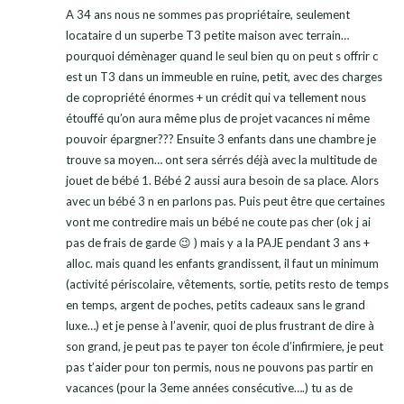
A 34 ans nous ne sommes pas propriétaire, seulement
locataire d un superbe T3 petite maison avec terrain…
pourquoi démènager quand le seul bien qu on peut s offrir c
est un T3 dans un immeuble en ruine, petit, avec des charges
de copropriété énormes + un crédit qui va tellement nous
étouffé qu’on aura même plus de projet vacances ni même
pouvoir épargner??? Ensuite 3 enfants dans une chambre je
trouve sa moyen… ont sera sérrés déjà avec la multitude de
jouet de bébé 1. Bébé 2 aussi aura besoin de sa place. Alors
avec un bébé 3 n en parlons pas. Puis peut être que certaines
vont me contredire mais un bébé ne coute pas cher (ok j ai
pas de frais de garde 😉 ) mais y a la PAJE pendant 3 ans +
alloc. mais quand les enfants grandissent, il faut un minimum
(activité périscolaire, vêtements, sortie, petits resto de temps
en temps, argent de poches, petits cadeaux sans le grand
luxe…) et je pense à l’avenir, quoi de plus frustrant de dire à
son grand, je peut pas te payer ton école d’infirmiere, je peut
pas t’aider pour ton permis, nous ne pouvons pas partir en
vacances (pour la 3eme années consécutive….) tu as de