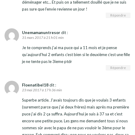
déménager etc… Et puis on a tellement douillé que je ne suis
pas sure que l’envie revienne un jour !
Répondre
Unemamanuntresor
dit :
31 mars 2017 à 21 h 01 min
Je te comprends j’ai ma puce qui a 11 mois et je pense
qu’aujourd’hui 2 enfants c’est bien si le deuxième c’est une fille
je ne tente pas le 3ieme ptdr
Répondre
Floenatibel18
dit :
23 mai 2017 à 17 h 36 min
Superbe article. J’avais toujours dis que je voulais 3 enfants
(surement parce que j’ai deux frères) mais après ma première
puce j’ai dis 2 ça suffira. Aujourd’hui je suis à 37 sa et c’est
encore une petite puce. Les gens me demandent tous si nous
sommes sûr avec le papa de ne pas vouloir le 3ème pour le
garçon. Euh comment dire : non nous ne voulons pas, deux ça