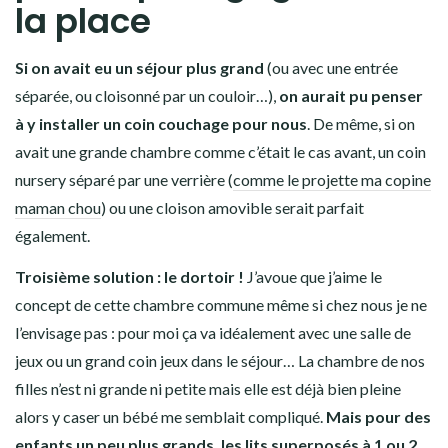
la place
Si on avait eu un séjour plus grand
(ou avec une entrée
séparée, ou cloisonné par un couloir…),
on aurait pu penser
à y installer un coin couchage pour nous
. De même, si on
avait une grande chambre comme c’était le cas avant, un coin
nursery séparé par une verrière (
comme le projette ma copine
maman chou
) ou une cloison amovible serait parfait
également.
Troisième solution : le dortoir !
J’avoue que j’aime le
concept de cette chambre commune même si chez nous je ne
l’envisage pas : pour moi ça va idéalement avec une salle de
jeux ou un grand coin jeux dans le séjour… La chambre de nos
filles n’est ni grande ni petite mais elle est déjà bien pleine
alors y caser un bébé me semblait compliqué.
Mais pour des
enfants un peu plus grands, les lits superposés à 1 ou 2